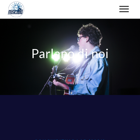
CHI SIAMO
Parlano di noi
TEAM
ATTIVITÀ, FOTO E VIDEO
RASSEGNA STAMPA
DOCUMENTI ISTITUZIONALI