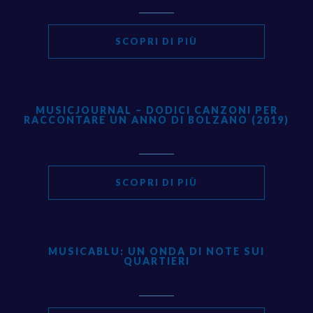
ANIMAZIONE MUSICALE
CARTA DELLA QUALITÀ
SCOPRI DI PIÙ
ATTIVITÀ ORDINARIA
LO STUDIOBLU
EVENTI
MUSICJOURNAL – DODICI CANZONI PER
RACCONTARE UN ANNO DI BOLZANO (2019)
CLINIC E LABORATORI
CONTATTI
SCOPRI DI PIÙ
PROGETTI ESTIVI
MUSICABLU: UN ONDA DI NOTE SUI
QUARTIERI