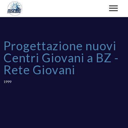
CHI SIAMO
Progettazione nuovi
Centri Giovani a BZ -
TEAM
Rete Giovani
CORSI E LABORATORI
ATTIVITÀ, FOTO E VIDEO
1999
CORSI DI CANTO
RASSEGNA STAMPA
FSE/EFS
CORSI DI STRUMENTO
DOCUMENTI ISTITUZIONALI