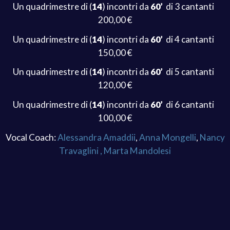
CHI SIAMO / ÜBER UNS
Un quadrimestre di (
14
) incontri da
60’
di 3 cantanti
ALTRI CORSI
PROGETTI
200,00 €
CORSI/KURSE
Un quadrimestre di (
14
) incontri da
60’
di 4 cantanti
LABORATORI PER GRUPPI
150,00 €
Un quadrimestre di (
14
) incontri da
60’
di 5 cantanti
CONTATTI / KONTAKT
BLUSPACE
120,00 €
ANIMAZIONE MUSICALE
Un quadrimestre di (
14
) incontri da
60’
di 6 cantanti
CARTA DELLA QUALITÀ
100,00 €
ATTIVITÀ ORDINARIA
LO STUDIOBLU
Vocal Coach:
Alessandra Amaddii
,
Anna Mongelli
,
Nancy
Travaglini ,
Marta Mandolesi
EVENTI
CLINIC E LABORATORI
CONTATTI