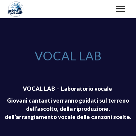
CHI SIAMO
VOCAL LAB
TEAM
CORSI E LABORATORI
ATTIVITÀ, FOTO E VIDEO
VOCAL LAB – Laboratorio vocale
Giovani cantanti verranno guidati sul terreno
CORSI DI CANTO
RASSEGNA STAMPA
FSE/EFS
dell’ascolto, della riproduzione,
dell’arrangiamento vocale delle canzoni scelte.
CORSI DI STRUMENTO
DOCUMENTI ISTITUZIONALI