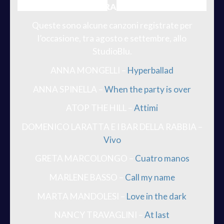
BRANI
Queste sono alcune canzoni registrate per
l’occasione, tra agosto e settembre, allo
StudioBlu.
ANNA MONGELLI –
Hyperballad
ANNA SPINELLA –
When the party is over
ATOP THE HILL –
Attimi
DOMENICO LARATTA E I BAR DELLA RABBIA –
Vivo
GRETA MARCOLONGO –
Cuatro
manos
MARLENE BASSO –
Call my name
MARTA MANDOLESI –
Love in the dark
NANCY TRAVAGLINI –
At last