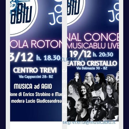
PER MAGGIORI INFORMAZIONI SUI SINGOLI
EVENTI
CLICCA QUI
PUBBLICAZIONE
Abbiamo anche preparato una pubblicazione che
raccoglie contributi e racconti dei fondatori,
esperienze di insegnanti ed allievi, fotografie, i
progetti realizzati e il lungo elenco delle persone
che hanno collaborato con noi.
Potete richiederla qui:
segreteria@musicablu.it