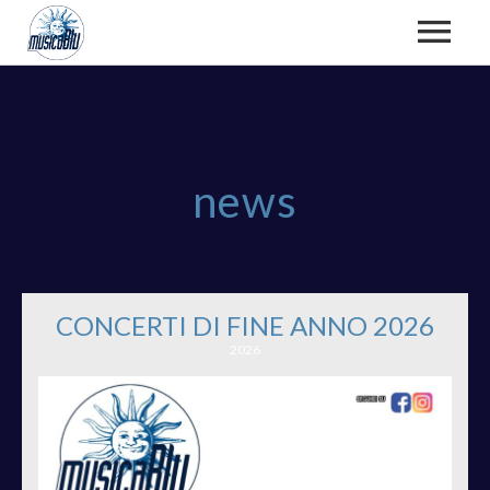
CHI SIAMO
news
TEAM
CORSI E LABORATORI
ATTIVITÀ, FOTO E VIDEO
CONCERTI DI FINE ANNO 2026
2026
CORSI DI CANTO
RASSEGNA STAMPA
FSE/EFS
CORSI DI STRUMENTO
DOCUMENTI ISTITUZIONALI