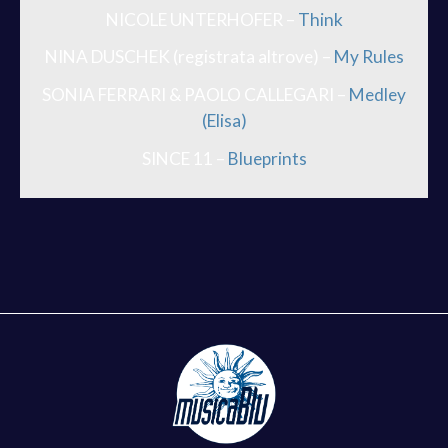
NICOLE UNTERHOFER –
Think
NINA DUSCHEK (registrata altrove) –
My Rules
SONIA FERRARI & PAOLO CALLEGARI –
Medley
(Elisa)
SINCE 11 –
Blueprints