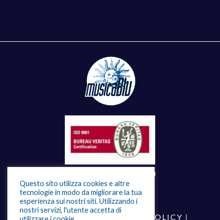
©
2026 - MUSICABLU
Questo sito utilizza cookies e altre
tecnologie in modo da migliorare la tua
esperienza sui nostri siti. Utilizzando i
nostri servizi, l'utente accetta di
TRASPARENZA
|
PRIVACY POLICY
|
utilizzare i cookie.